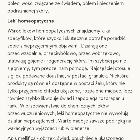
dolegliwości związane ze świądem, bólem i pieczeniem
podrażnionej skóry.
Leki homeopatyczne
Wśród leków homeopatycznych znajdziemy kilka
specyfików, które szybko i skutecznie potrafią poradzić
sobie z nieprzyjemnymi objawami. Działają one
przeciwzapalnie, przeciwbólowo, przeciwobrzękowo,
ułatwiają gojenie i regenerację skóry. Im szybciej po nie
sięgniemy, tym prędzej nam pomogą. Najczęściej stosuje
się leki podawane doustnie, w postaci granulek. Niektóre
produkty są również dostępne w postaci żelu, który nie
tylko przyjemnie chłodzi ukąszone, rozpalone miejsce, lecz
również szybko likwiduje świąd i zapobiega rozdrapaniu
ranki. W przeciwieństwie do chemicznych leków
przeciwuczuleniowych, leki homeopatyczne nie wywołują
działań niepożądanych. Warto mieć je zawsze pod ręką na
wakacyjnych wyjazdach lub w plenerze.
Apis mellifica
- obrzęk, świąd, opuchnięcie ukąszonego