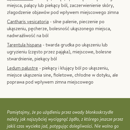
miejsca, palący lub piekący ból, zaczerwienienie skóry,
złagodzenie objawów pod wpływem miejscowego zimna
Cantharis vesicatoria
- silne palenie, pieczenie po
ukąszeniu, pęcherze, bolesność ukąszonego miejsca,
nadwrażliwość na ból
Tarentula hispana
- twarda grudka po ukąszeniu lub
ugryzieniu (często przez pająka), miejscowe, bolesne
stwardnienie, piekący ból
Ledum palustre
- piekący i kłujący ból po ukąszeniu,
miejsce ukąszenia sine, fioletowe, chłodne w dotyku, ale
poprawa pod wpływem zimna miejscowego
Pamiętajmy, że po użądleniu przez owady błonkoskrzydłe
należy jak najszybciej wyciągnąć żądło, z którego jeszcze przez
jakiś czas wycieka jad, potęgując dolegliwości. Nie wolno go