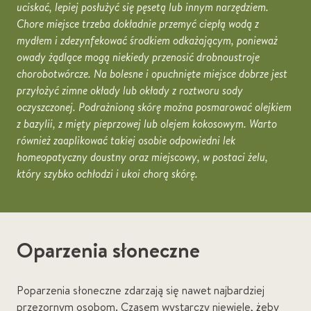
uciskać, lepiej posłużyć się pęsetą lub innym narzędziem.
Chore miejsce trzeba dokładnie przemyć ciepłą wodą z
mydłem i zdezynfekować środkiem odkażającym, ponieważ
owady żądlące mogą niekiedy przenosić drobnoustroje
chorobotwórcze. Na bolesne i opuchnięte miejsce dobrze jest
przyłożyć zimne okłady lub okłady z roztworu sody
oczyszczonej. Podrażnioną skórę można posmarować olejkiem
z bazylii, z mięty pieprzowej lub olejem kokosowym. Warto
również zaaplikować takiej osobie odpowiedni lek
homeopatyczny doustny oraz miejscowy, w postaci żelu,
który szybko ochłodzi i ukoi chorą skórę.
Oparzenia słoneczne
Poparzenia słoneczne zdarzają się nawet najbardziej
przezornym osobom. Czasem wystarczy niewiele, żeby