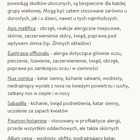
powodują skutków ubocznych, są bezpieczne dla każdej
grupy wiekowej. Mogą być zatem stosowane zarówno u
dorosłych, jak i u dzieci, nawet u tych najmłodszych.
Apis mellifica
- obrzęk, reakcje alergiczne miejscowe,
skórne, zaczerwienienie skóry, świąd, poprawa pod
wpływem zimna (np. Zimnych okładów)
Euphrasia officinalis
- alergia dotycząca głównie oczu,
pieczenie, łzawienie, zaczerwienienie, świąd, obrzęk,
poprawa po zamknięciu oczu i w ciemności
Nux vomica
- katar sienny, kichanie salwami, wodnisty,
niedrażniący wyciek z nosa na świeżym powietrzu i suchy,
zatkany nos w cieple i w nocy
Sabadilla
- kichanie, świąd podniebienia, katar sienny,
uczulenie za zapach kwiatów
Poumon histamine
- stosowany w profilaktyce alergii,
przede wszystkim oddechowych, ale także skórnych
Allium cepa
- wodnisty, obfity, podrażniający katar,