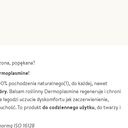
czona, popękana?
ermoplasmine!
00% pochodzenia naturalnego(1), do każdej, nawet
óry
. Balsam roślinny Dermoplasmine regeneruje i chroni
że łagodzi uczucie dyskomfortu jak zaczerwienienie,
suchość. To produkt
do codziennego użytku
, do twarzy i
z normą ISO 16128