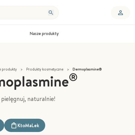
Nasze produkty
e produkty
>
Produkty kosmetyczne
>
Dermoplasmine®
®
moplasmine
 pielęgnuj, naturalnie!
KtoMaLek