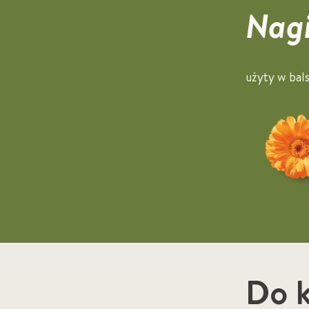
Nag
użyty w bal
Do k