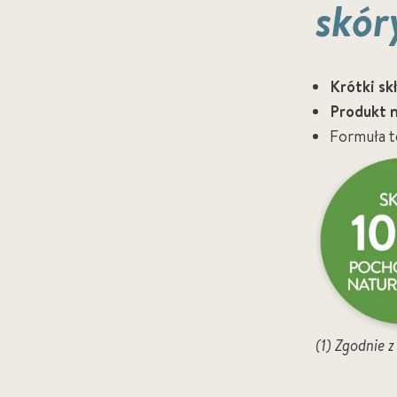
skór
Krótki sk
Produkt 
Formuła 
(1) Zgodnie 