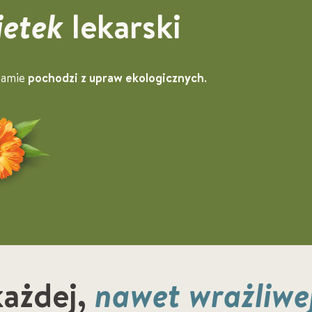
ietek
lekarski
samie
pochodzi z upraw ekologicznych
.
ażdej,
nawet wrażliwe