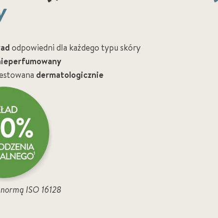
y
ład
odpowiedni dla każdego typu skóry
nieperfumowany
testowana
dermatologicznie
z normą ISO 16128