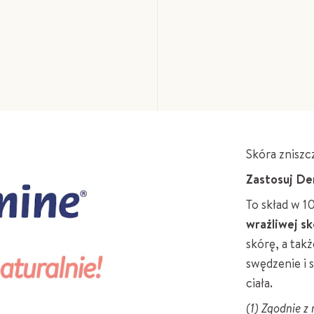
Skóra znisz
Zastosuj D
To skład w 1
wrażliwej sk
skórę, a tak
swędzenie i 
ciała.
(1) Zgodnie 