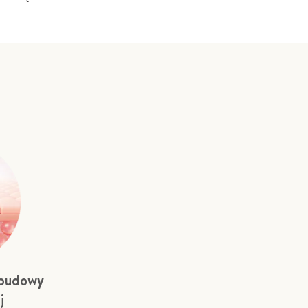
dbudowy
j